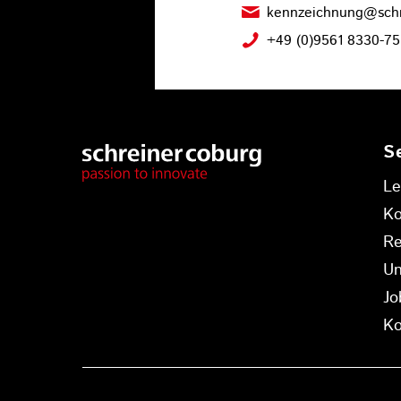
kennzeichnung@schr
+49 (0)9561 8330-75
S
Le
K
Re
U
Jo
Ko